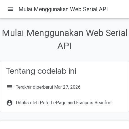
menu
Mulai Menggunakan Web Serial API
Pada halaman ini
Yang akan Anda bangun
Mulai Menggunakan Web Serial
Yang akan Anda pelajari
Yang Anda butuhkan
API
Mendapatkan kode
Memeriksa apakah Web Serial API didukung
Tentang codelab ini
subject
Terakhir diperbarui Mar 27, 2026
account_circle
Ditulis oleh Pete LePage and François Beaufort