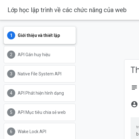
Lớp học lập trình về các chức năng của web
Giới thiệu và thiết lập
API Gán huy hiệu
Th
Native File System API
subject
API Phát hiện hình dạng
account_circle
API Mục tiêu chia sẻ web
Wake Lock API
b