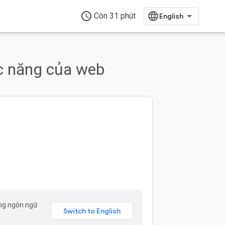
access_time
Còn 31 phút
ức năng của web
ang ngôn ngữ