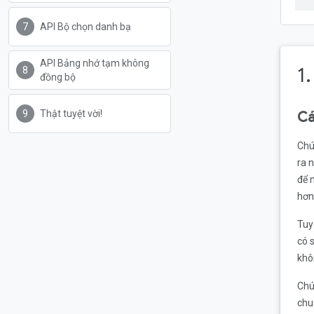
API Bộ chọn danh bạ
API Bảng nhớ tạm không
1.
đồng bộ
Thật tuyệt vời!
Cá
Chú
ra 
để 
hơn
Tuy
có 
khô
Chú
chu