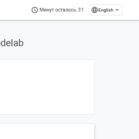
access_time
Минут осталось: 31
odelab