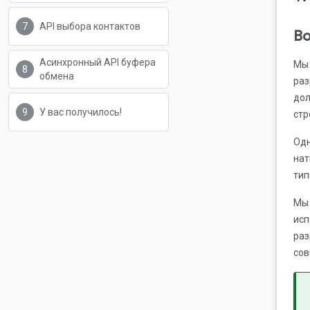
API выбора контактов
Во
Асинхронный API буфера
Мы 
обмена
раз
дол
У вас получилось!
стр
Одн
нат
тип
Мы 
исп
раз
сов