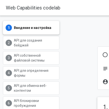
Web Capabilities codelab
Введение и настройка
API для создания
бейджей
О
API собственной
файловой системы
subject
API для определения
формы
account_circle
API для обмена веб-
контентом
API блокировки
1
пробуждения