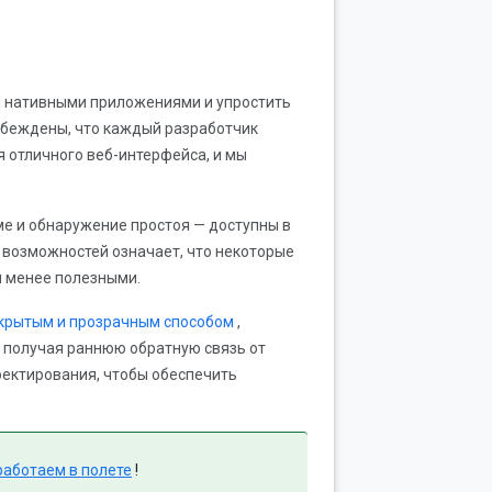
 нативными приложениями и упростить
убеждены, что каждый разработчик
 отличного веб-интерфейса, и мы
ме и обнаружение простоя — доступны в
х возможностей означает, что некоторые
я менее полезными.
крытым и прозрачным способом
,
 получая раннюю обратную связь от
оектирования, чтобы обеспечить
работаем в полете
!