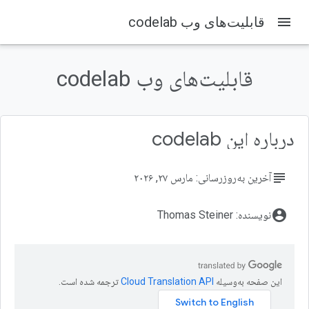
menu
قابلیت‌های وب codelab
در این صفحه
قابلیت‌های وب
قابلیت‌های وب codelab
آنچه خواهید ساخت
آنچه یاد خواهید گرفت
آنچه نیاز دارید
درباره این codelab
چگونه به codelab دسترسی پیدا کنیم
subject
آخرین به‌روزرسانی: مارس ۲۷, ۲۰۲۶
account_circle
نویسنده: Thomas Steiner
این صفحه به‌وسیله
ترجمه شده است.