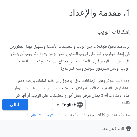
1. مقدمة والإعداد
إمكانات الويب
نريد سد
فجوة الإمكانات
بين الويب والتطبيقات الأصلية وتسهيل مهمة المطوّرين
في إنشاء تجارب رائعة على الويب المفتوح. نحن نؤمن بشدة بأنّه يجب أن يتمكّن
كل مطوّر من الوصول إلى الإمكانات التي يحتاج إليها لتقديم تجربة رائعة على
الويب، ونحن ملتزمون بتوفير ويب أكثر قدرة.
ومع ذلك، تتوفّر بعض الإمكانات، مثل الوصول إلى نظام الملفات ورصد عدم
النشاط، في التطبيقات الأصلية ولكنّها غير متاحة على الويب. ويعني عدم توفّر
هذه الإمكانات أنّه لا يمكن عرض بعض أنواع التطبيقات على الويب، أو أنّها أقل
فائدة.
التالي
سنصمّم هذه الإمكانات الجديدة ونطوّرها بطريقة
مفتوحة وشفافة
، وذلك
باستخدام العمليات الحالية لمعايير المنصة المفتوحة على الويب، مع الحصول على
bug_report
الإبلاغ عن خطأ
ملاحظات مبكرة من المطوّرين ومورّدي المتصفحات الآخرين أثناء تكرار عملية
التصميم، وذلك لضمان تصميم قابل للتشغيل التفاعلي.