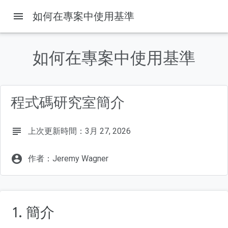
menu
如何在專案中使用基準
如何在專案中使用基準
這個頁面中的內容
1. 簡介
2. 在本機電腦上設定試用版
程式碼研究室簡介
3. 如何將 Baseline 整合至專案
4. 選取不同的基準目標，觀察程式碼輸出內容的變化
5. 指定下游瀏覽器
subject
上次更新時間：3月 27, 2026
6. Lint 和其他工具
7. 總結
account_circle
作者：Jeremy Wagner
1. 簡介