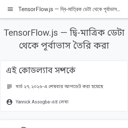
menu
TensorFlow.js — দ্বি-মাত্রিক ডেটা থেকে পূর্বাভাস তৈরি করা
Codelabs
এই পৃষ্ঠায় যা যা আছে
১. ভূমিকা
TensorFlow.js — দ্বি-মাত্রিক ডেটা
আপনি যা তৈরি করবেন
থেকে পূর্বাভাস তৈরি করা
আপনি যা শিখবেন
আপনার যা যা লাগবে
২. প্রস্তুত হন
এই কোডল্যাব সম্পর্কে
subject
মার্চ ২৭, ২০২৬-এ শেষবার আপডেট করা হয়েছে
account_circle
Yannick Assogba-এর লেখা