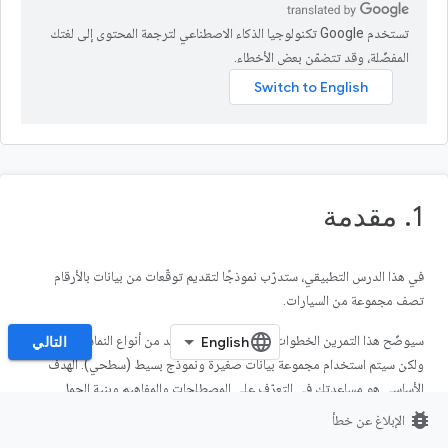
تستخدم Google تكنولوجيا الذكاء الاصطناعي لترجمة المحتوى إلى لغتك
المفضّلة، وقد تتضمّن بعض الأخطاء.
1. مقدمة
في هذا الدرس التطبيقي، ستدرّب نموذجًا لتقديم توقّعات من بيانات بالأرقام
تصف مجموعة من السيارات.
سيوضّح هذا التمرين الخطوات الشائعة لتدريب العديد من أنواع النماذج المختلفة،
التالي
ولكن سيتم استخدام مجموعة بيانات صغيرة ونموذج بسيط (سطحي). الهدف
الأساسي هو مساعدتك في التعرّف على المصطلحات والمفاهيم وبنية الجمل
الأساسية المتعلقة بتدريب النماذج باستخدام TensorFlow.js، وتوفير نقطة
bug_report
الإبلاغ عن خطأ
انطلاق لمزيد من الاستكشاف والتعلّم.