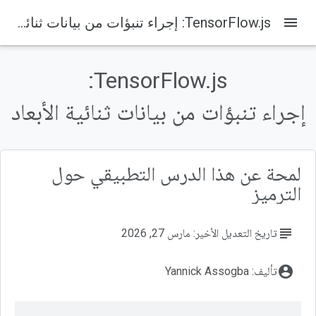
menu
‫TensorFlow.js: إجراء تنبؤات من بيانات ثنائية الأبعاد
Codelabs
على هذه الصفحة
1. مقدمة
‫TensorFlow.js:
ما ستنشئه
إجراء تنبؤات من بيانات ثنائية الأبعاد
ما ستتعلمه
المتطلبات
2. طريقة الإعداد
لمحة عن هذا الدرس التطبيقي حول
الترميز
subject
تاريخ التعديل الأخير: مارس 27, 2026
account_circle
تأليف: Yannick Assogba