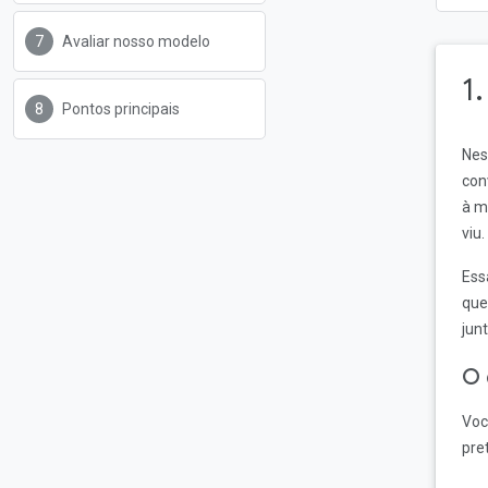
Avaliar nosso modelo
1
Pontos principais
Nes
con
à m
viu.
Ess
que
jun
O 
Voc
pre