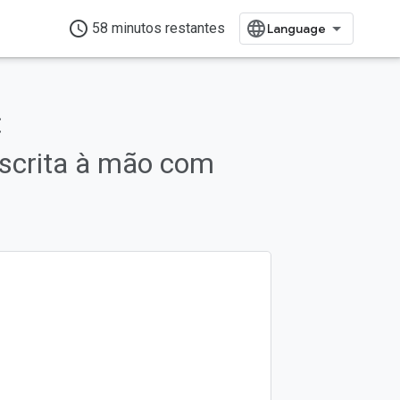
access_time
58 minutos restantes
:
escrita à mão com