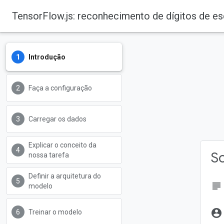
TensorFlow.js: reconhecimento de dígitos de 
Introdução
Faça a configuração
Carregar os dados
Explicar o conceito da
So
nossa tarefa
Definir a arquitetura do
subject
modelo
account_circle
Treinar o modelo