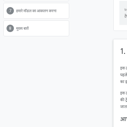
हमारे मॉडल का आकलन करना
ट
मुख्य बातें
1
इस ट
पहले
का इ
इस ट
की ट
जाता
आप