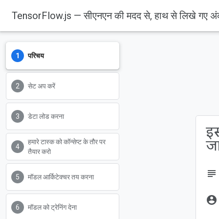
TensorFlow.js — सीएनएन की मदद से, हाथ से लिखे गए अं
परिचय
Codelabs
सेट अप करें
डेटा लोड करना
इस
ज
हमारे टास्क को कॉन्सेप्ट के तौर पर
तैयार करो
subject
मॉडल आर्किटेक्चर तय करना
account_circle
मॉडल को ट्रेनिंग देना