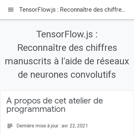
menu
TensorFlow.js : Reconnaître des chiffres manuscrits à l&#39;aide de réseaux de neurones convolutifs
TensorFlow.js :
Reconnaître des chiffres
manuscrits à l'aide de réseaux
de neurones convolutifs
À propos de cet atelier de
programmation
subject
Dernière mise à jour : avr. 22, 2021