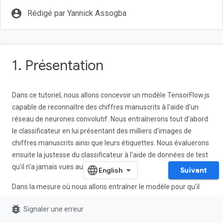
account_circle
Rédigé par Yannick Assogba
1. Présentation
Dans ce tutoriel, nous allons concevoir un modèle TensorFlow.js
capable de reconnaître des chiffres manuscrits à l'aide d'un
réseau de neurones convolutif. Nous entraînerons tout d'abord
le classificateur en lui présentant des milliers d'images de
chiffres manuscrits ainsi que leurs étiquettes. Nous évaluerons
ensuite la justesse du classificateur à l'aide de données de test
qu'il n'a jamais vues auparavant.
Suivant
Dans la mesure où nous allons entraîner le modèle pour qu'il
attribue une catégorie (le chiffre présent sur une image) à une
bug_report
Signaler une erreur
image d'entrée, cette tâche est considérée comme une tâche
de classification. Pour entraîner le modèle, nous lui fournirons