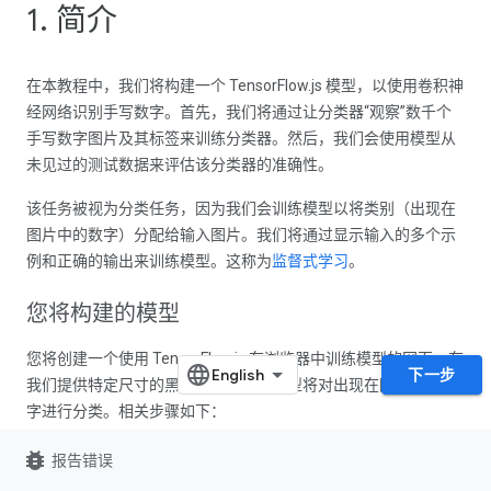
1. 简介
在本教程中，我们将构建一个 TensorFlow.js 模型，以使用卷积神
经网络识别手写数字。首先，我们将通过让分类器“观察”数千个
手写数字图片及其标签来训练分类器。然后，我们会使用模型从
未见过的测试数据来评估该分类器的准确性。
该任务被视为分类任务，因为我们会训练模型以将类别（出现在
图片中的数字）分配给输入图片。我们将通过显示输入的多个示
例和正确的输出来训练模型。这称为
监督式学习
。
您将构建的模型
您将创建一个使用 TensorFlow.js 在浏览器中训练模型的网页。在
下一步
我们提供特定尺寸的黑白图片后，该模型将对出现在图片中的数
字进行分类。相关步骤如下：
加载数据。
bug_report
报告错误
定义模型的架构。