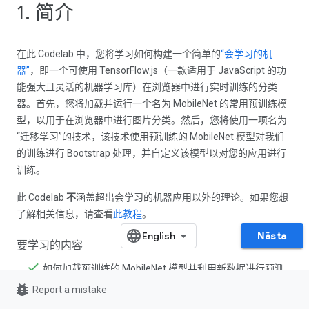
1. 简介
在此 Codelab 中，您将学习如何构建一个简单的
“会学习的机
器”
，即一个可使用 TensorFlow.js（一款适用于 JavaScript 的功
能强大且灵活的机器学习库）在浏览器中进行实时训练的分类
器。首先，您将加载并运行一个名为 MobileNet 的常用预训练模
型，以用于在浏览器中进行图片分类。然后，您将使用一项名为
“迁移学习”的技术，该技术使用预训练的 MobileNet 模型对我们
的训练进行 Bootstrap 处理，并自定义该模型以对您的应用进行
训练。
此 Codelab
不
涵盖超出会学习的机器应用以外的理论。如果您想
了解相关信息，请查看
此教程
。
Nästa
要学习的内容
如何加载预训练的 MobileNet 模型并利用新数据进行预测
bug_report
Report a mistake
如何通过网络摄像头进行预测