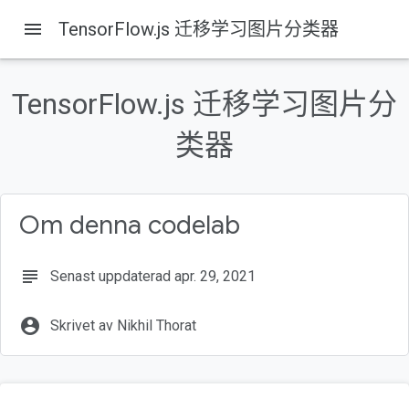
menu
TensorFlow.js 迁移学习图片分类器
TensorFlow.js 迁移学习图片分
类器
Om denna codelab
subject
Senast uppdaterad apr. 29, 2021
account_circle
Skrivet av Nikhil Thorat