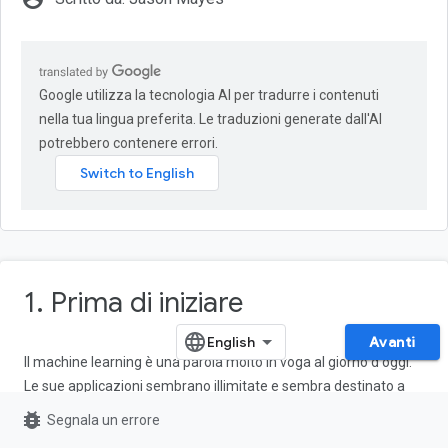
Google utilizza la tecnologia AI per tradurre i contenuti
nella tua lingua preferita. Le traduzioni generate dall'AI
potrebbero contenere errori.
1. Prima di iniziare
Avanti
Il machine learning è una parola molto in voga al giorno d'oggi.
Le sue applicazioni sembrano illimitate e sembra destinato a
toccare quasi tutti i settori nel prossimo futuro. Se lavori come
bug_report
Segnala un errore
ingegnere o designer, front-end o back-end, e hai familiarità