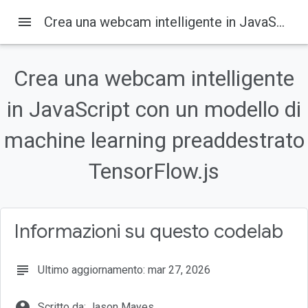
menu
Crea una webcam intelligente in JavaScript con un modello di machine learning preaddestrato TensorFlow.js
Crea una webcam intelligente
Su questa pagina
in JavaScript con un modello di
1. Prima di iniziare
Prerequisiti
machine learning preaddestrato
Cosa creerai
Cosa imparerai a fare
TensorFlow.js
2. Che cos'è TensorFlow.js?
Informazioni su questo codelab
subject
Ultimo aggiornamento: mar 27, 2026
account_circle
Scritto da: Jason Mayes