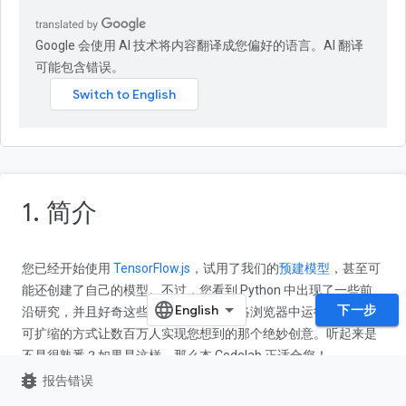
Google 会使用 AI 技术将内容翻译成您偏好的语言。AI 翻译
可能包含错误。
1. 简介
您已经开始使用
TensorFlow.js
，试用了我们的
预建模型
，甚至可
能还创建了自己的模型。不过，您看到 Python 中出现了一些前
下一步
沿研究，并且好奇这些研究是否能在网络浏览器中运行，从而以
可扩缩的方式让数百万人实现您想到的那个绝妙创意。听起来是
不是很熟悉？如果是这样，那么本 Codelab 正适合您！
bug_report
报告错误
TensorFlow.js 团队开发了一款便捷的工具，可通过命令行转换器