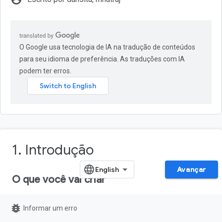
O Google usa tecnologia de IA na tradução de conteúdos
para seu idioma de preferência. As traduções com IA
podem ter erros.
1. Introdução
Avançar
O que você vai criar
Neste codelab, vamos aprender a usar o
TensorFlow Lite para
bug_report
Informar um erro
microcontroladores
e executar um modelo de aprendizado