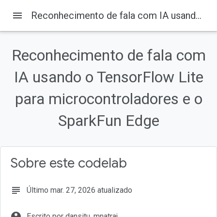
menu
Reconhecimento de fala com IA usando o TensorFlow Lite para microcontroladores e o SparkFun Edge
Reconhecimento de fala com
Nesta página
IA usando o TensorFlow Lite
O que você vai criar
Machine learning em microcontroladores
para microcontroladores e o
TensorFlow Lite para microcontroladores (software)
SparkFun Edge (hardware)
SparkFun Edge
O que você vai aprender
Sobre este codelab
subject
Último mar. 27, 2026 atualizado
account_circle
Escrito por dansitu, mnatraj