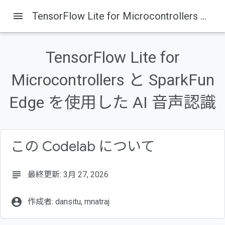
menu
TensorFlow Lite for Microcontrollers と SparkFun Edge を使用した AI 音声認識
TensorFlow Lite for
このページの内容
Microcontrollers と SparkFun
1. はじめに
作成するアプリの概要
Edge を使用した AI 音声認識
マイクロコントローラでの ML
TensorFlow Lite For Microcontrollers（ソフトウェア）
SparkFun Edge（ハードウェア）
この Codelab について
subject
最終更新: 3月 27, 2026
account_circle
作成者: dansitu, mnatraj