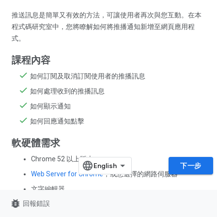
推送訊息是簡單又有效的方法，可讓使用者再次與您互動。在本
程式碼研究室中，您將瞭解如何將推播通知新增至網頁應用程
式。
課程內容
如何訂閱及取消訂閱使用者的推播訊息
如何處理收到的推播訊息
如何顯示通知
如何回應通知點擊
軟硬體需求
Chrome 52 以上版本
下一步
Web Server for Chrome
，或您選擇的網路伺服器
文字編輯器
bug_report
回報錯誤
具備 HTML、CSS、JavaScript 和 Chrome 開發人員工具
的基本知識