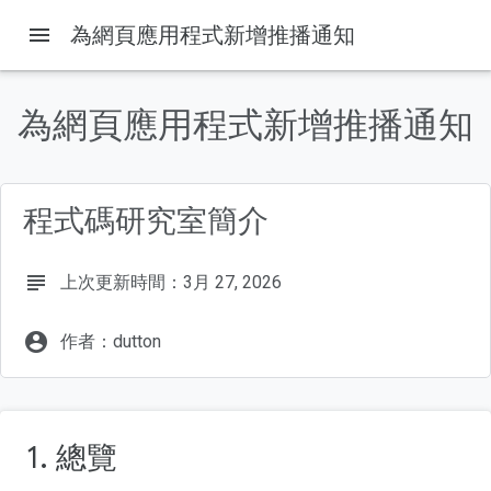
menu
為網頁應用程式新增推播通知
這個頁面中的內容
課程內容
為網頁應用程式新增推播通知
軟硬體需求
下載程式碼範例
安裝及驗證網路伺服器
程式碼研究室簡介
一律更新 Service Worker
取得應用程式伺服器金鑰
其他資訊
subject
上次更新時間：3月 27, 2026
account_circle
作者：dutton
1. 總覽