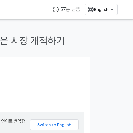
access_time
57분 남음
로운 시장 개척하기
본 언어로 번역합