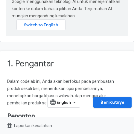
Google menggunakan teknologi AI untuk menerjemahkan
konten ke dalam bahasa pilihan Anda. Terjemahan AI
mungkin mengandung kesalahan.
1. Pengantar
Dalam codelab ini, Anda akan berfokus pada pembuatan
produk sekali beli, menentukan opsi pembeliannya,
menetapkan harga khusus wilayah, dan menguji alur
Berikutnya
pembelian produk sekali beli.
Penonton
bug_report
Laporkan kesalahan
Codelab ini ditujukan untuk developer aplikasi Android yang