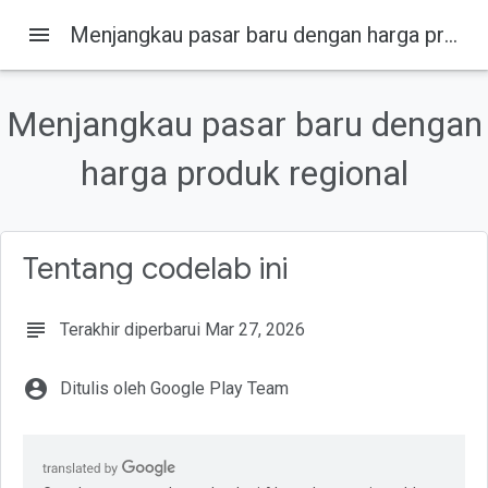
menu
Menjangkau pasar baru dengan harga produk regional
Menjangkau pasar baru dengan
Pada halaman ini
1. Pengantar
harga produk regional
Penonton
Yang akan Anda pelajari ...
Yang Anda butuhkan ...
Tentang codelab ini
2. Premier produk sekali beli
subject
Terakhir diperbarui Mar 27, 2026
account_circle
Ditulis oleh Google Play Team