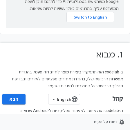
‫Google משתמשת בטכנולוגיית AI כדי לתרגם תוכן לשפה
המועדפת עליך. בתרגומים כאלו עשויות להיות שגיאות.
1.‏ מבוא
ב-codelab הזה תתמקדו ביצירת מוצר לחיוב חד-פעמי, בהגדרת
אפשרות הרכישה שלו, בהגדרת מחירים ספציפיים לאזורים ובבדיקת
תהליך הרכישה של המוצרים לחיוב חד-פעמי.
קהל
הבא‏
ה-codelab הזה מיועד למפתחי אפליקציות ל-Android שרוצים
להשתמש ב-Play Console כדי לנהל את קטלוג המוצרים שלהם
bug_report
דיווח על טעות
בחיוב חד-פעמי.