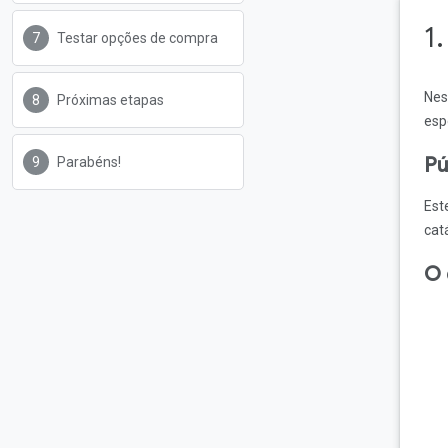
1
Testar opções de compra
Nes
Próximas etapas
esp
Pú
Parabéns!
Est
cat
O 