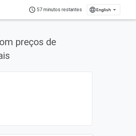
access_time
57 minutos restantes
om preços de
ais