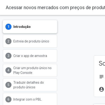
Acessar novos mercados com preços de produt
Introdução
Estreia de produto único
Criar o app de amostra
So
Criar um produto único no
Play Console
subject
Traduzir detalhes do
produto únicos
account_circle
Integrar com o PBL