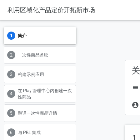
利用区域化产品定价开拓新市场
简介
一次性商品首映
关
构建示例应用
subject
在 Play 管理中心内创建一次
性商品
account_circle
翻译一次性商品详情
与 PBL 集成
1