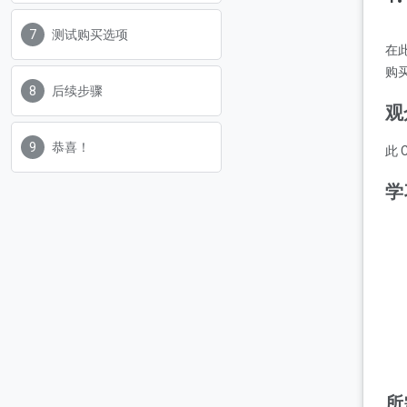
测试购买选项
在
购
后续步骤
观
恭喜！
此 
学
所