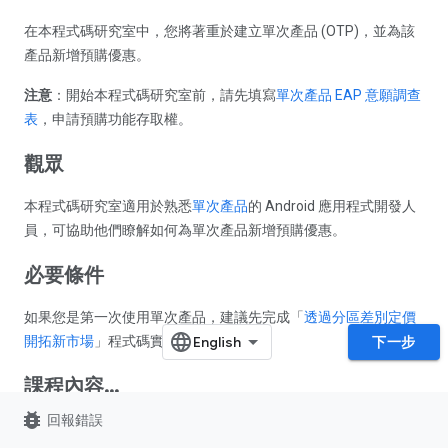
在本程式碼研究室中，您將著重於建立單次產品 (OTP)，並為該
產品新增預購優惠。
注意
：開始本程式碼研究室前，請先填寫
單次產品 EAP 意願調查
表
，申請預購功能存取權。
觀眾
本程式碼研究室適用於熟悉
單次產品
的 Android 應用程式開發人
員，可協助他們瞭解如何為單次產品新增預購優惠。
必要條件
如果您是第一次使用單次產品，建議先完成「
透過分區差別定價
開拓新市場
」程式碼實驗室。
下一步
課程內容
.
.
.
bug_report
如何使用
Google Play 管理中心
，為一次性產品建立預購
回報錯誤
優惠。