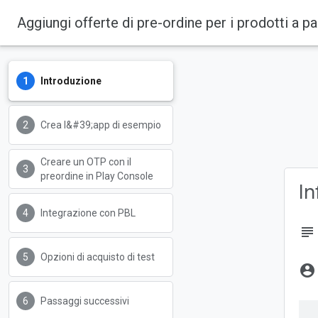
Aggiungi offerte di pre-ordine per i prodotti a 
Introduzione
Crea l&#39;app di esempio
Creare un OTP con il
preordine in Play Console
In
Integrazione con PBL
subject
Opzioni di acquisto di test
account_circle
Passaggi successivi