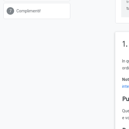
t
Complimenti!
1
In 
ordi
Not
int
Pu
Que
e v