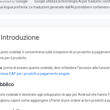
Google utilizza la tecnologia AI per tradurre i cont
ua lingua preferita. Le traduzioni generate dall'AI potrebbero contenere e
. Introduzione
questo codelab ti concentrerai sulla creazione di un prodotto a pagamento
ne per il prodotto.
a
: prima di iniziare questo codelab, devi richiedere l'accesso alla funzio
eresse EAP per i prodotti a pagamento singolo
.
bblico
sto codelab è destinato agli sviluppatori di app per Android che hanno fa
ogliono capire come aggiungere offerte di pre-ordine ai loro prodotti a 