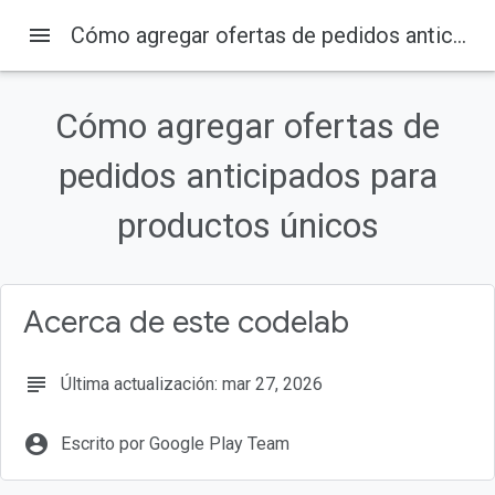
menu
Cómo agregar ofertas de pedidos anticipados para productos únicos
Cómo agregar ofertas de
En esta página
1. Introducción
pedidos anticipados para
Público
productos únicos
Requisitos previos
Qué aprenderás
Qué necesitarás
Acerca de este codelab
subject
Última actualización: mar 27, 2026
account_circle
Escrito por Google Play Team