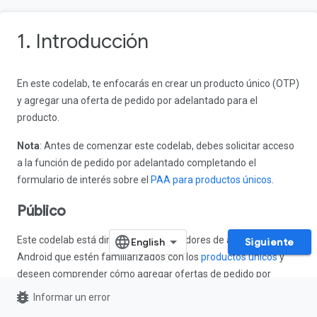
1. Introducción
En este codelab, te enfocarás en crear un producto único (OTP)
y agregar una oferta de pedido por adelantado para el
producto.
Nota
: Antes de comenzar este codelab, debes solicitar acceso
a la función de pedido por adelantado completando el
formulario de interés sobre el
PAA para productos únicos
.
Público
Este codelab está dirigido a desarrolladores de apps para
Siguiente
Android que estén familiarizados con los
productos únicos
y
deseen comprender cómo agregar ofertas de pedido por
adelantado a sus productos únicos.
bug_report
Informar un error