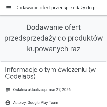
menu
Dodawanie ofert przedsprzedaży do produktów kupowanych raz
Dodawanie ofert
Na tej stronie
przedsprzedaży do produktów
Odbiorcy
Wymagania wstępne
kupowanych raz
Czego się nauczysz...
Co będzie Ci potrzebne...
Wymagania wstępne
Informacje o tym ćwiczeniu (w
Codelabs)
subject
Ostatnia aktualizacja: mar 27, 2026
account_circle
Autorzy: Google Play Team