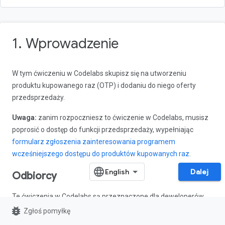
1. Wprowadzenie
W tym ćwiczeniu w Codelabs skupisz się na utworzeniu
produktu kupowanego raz (OTP) i dodaniu do niego oferty
przedsprzedaży.
Uwaga:
zanim rozpoczniesz to ćwiczenie w Codelabs, musisz
poprosić o dostęp do funkcji przedsprzedaży, wypełniając
formularz zgłoszenia zainteresowania programem
wcześniejszego dostępu do produktów kupowanych raz
.
Dalej
Odbiorcy
Te ćwiczenia w Codelabs są przeznaczone dla deweloperów
aplikacji na Androida, którzy znają
produkty kupowane raz
i
bug_report
Zgłoś pomyłkę
chcą dowiedzieć się, jak dodać do nich oferty przedsprzedaży.