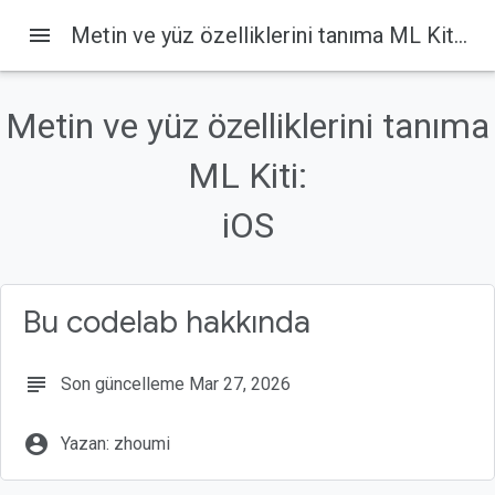
menu
Metin ve yüz özelliklerini tanıma ML Kiti: iOS
Metin ve yüz özelliklerini tanıma
Bu sayfada
1. Giriş
ML Kiti:
İşleyiş şekli
iOS
Ne oluşturacaksınız?
Neler öğreneceksiniz?
Gerekenler
Bu codelab hakkında
subject
Son güncelleme Mar 27, 2026
account_circle
Yazan: zhoumi