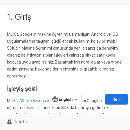
1. Giriş
ML Kit, Google'ın makine öğrenimi uzmanlığını Android ve iOS
uygulamalarına taşıyan, güçlü ancak kullanımı kolay bir mobil
SDK'dır. Makine öğrenimi konusunda yeni olsanız da deneyimli
olsanız da ihtiyacınız olan işlevleri yalnızca birkaç satır kodla
kolayca uygulayabilirsiniz. Başlamak için nöral ağlar veya model
optimizasyonu hakkında derinlemesine bilgi sahibi olmanız
gerekmez.
İşleyiş şekli
İleri
ML Kit,
Mobile Vision
ve
TensorFlow Lite
gibi Google'ın makine
öğrenimi teknolojilerini tek bir SDK'da bir araya getirerek
uygulamalarınızda makine öğrenimi tekniklerini uygulamanızı
bug_report
kolaylaştırır. Mobile Vision'ın cihaz üzerinde modellerinin gerçek
Hata bildir
zamanlı özelliklerinin gücüne veya özel TensorFlow Lite görüntü