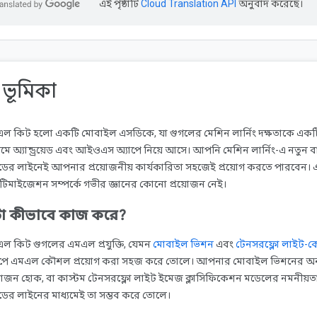
এই পৃষ্ঠাটি
Cloud Translation API
অনুবাদ করেছে।
 ভূমিকা
ল কিট হলো একটি মোবাইল এসডিকে, যা গুগলের মেশিন লার্নিং দক্ষতাকে একটি
্যমে অ্যান্ড্রয়েড এবং আইওএস অ্যাপে নিয়ে আসে। আপনি মেশিন লার্নিং-এ নতুন বা
ের লাইনেই আপনার প্রয়োজনীয় কার্যকারিতা সহজেই প্রয়োগ করতে পারবেন। এট
িমাইজেশন সম্পর্কে গভীর জ্ঞানের কোনো প্রয়োজন নেই।
া কীভাবে কাজ করে?
ল কিট গুগলের এমএল প্রযুক্তি, যেমন
মোবাইল ভিশন
এবং
টেনসরফ্লো লাইট-ক
াপে এমএল কৌশল প্রয়োগ করা সহজ করে তোলে। আপনার মোবাইল ভিশনের অন-
য়োজন হোক, বা কাস্টম টেনসরফ্লো লাইট ইমেজ ক্লাসিফিকেশন মডেলের নমনীয়ত
ের লাইনের মাধ্যমেই তা সম্ভব করে তোলে।