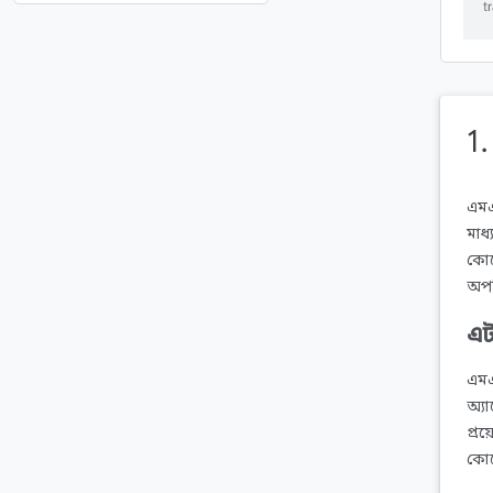
1.
এমএ
মাধ
কোড
অপট
এট
এমএ
অ্য
প্র
কোড