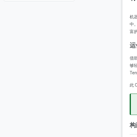
机器
中
富
运
借助
够轻
Te
此 
构