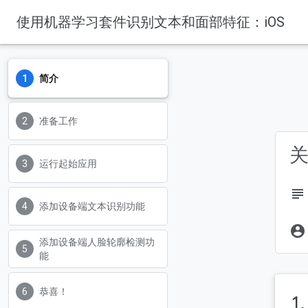
使用机器学习套件识别文本和面部特征：iOS
简介
准备工作
关
运行起始应用
subject
添加设备端文本识别功能
account_circle
添加设备端人脸轮廓检测功
能
恭喜！
1