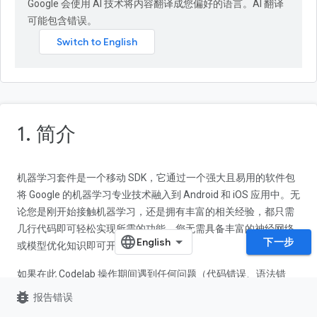
Google 会使用 AI 技术将内容翻译成您偏好的语言。AI 翻译
可能包含错误。
1. 简介
机器学习套件是一个移动 SDK，它通过一个强大且易用的软件包
将 Google 的机器学习专业技术融入到 Android 和 iOS 应用中。无
论您是刚开始接触机器学习，还是拥有丰富的相关经验，都只需
几行代码即可轻松实现所需的功能。您无需具备丰富的神经网络
下一步
或模型优化知识即可开始使用该套件。
如果在此 Codelab 操作期间遇到任何问题（代码错误、语法错
误、措辞含义不明等），都可以通过 Codelab 左下角的
报告错误
bug_report
报告错误
链接报告相应问题。