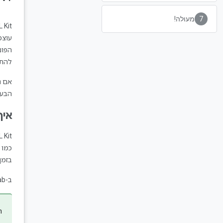
מעולה!
עוצמ
הפונ
להתח
הבעי
איך
כמו
בזמן אמ
ב-Codelab הזה נסביר איך ליצור אפליקציית Android משלכם שיכולה לזהות באופן אוטומטי טקסט ותווי פנים בתמונה.
ה