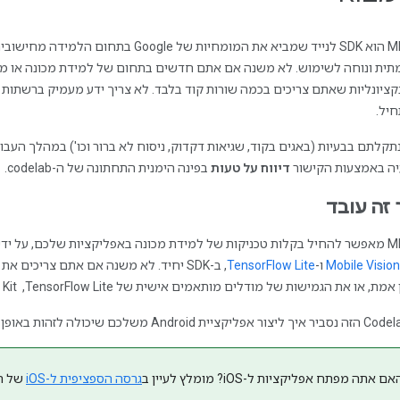
תית ונוחה לשימוש. לא משנה אם אתם חדשים בתחום של למידת מכונה או מנו
קציונליות שאתם צריכים בכמה שורות קוד בלבד. לא צריך ידע מעמיק ברשתות ע
יל.
ה באמצעות הקישור
דיווח על טעות
בפינה הימנית התחתונה של ה-codelab.
 זה עובד
Mobile Vision
ו-
TensorFlow Lite
ת, או את הגמישות של מודלים מותאמים אישית של TensorFlow Lite, ‏ ML Kit הוא הפתרון בשבילכם.
אם אתה מפתח אפליקציות ל-iOS? מומלץ לעיין ב
גרסה הספציפית ל-iOS
של ה-Codelab 