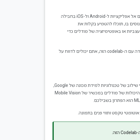
‫ML Kit הוא SDK לנייד שמביא את המומחיות של Google בתחום הלמידה מחישובים אל אפליקציות ל-Android ול-iOS בחבילה
סים בו, תוכלו להטמיע בקלות את
צביות או באופטימיזציה של מודלים כדי
אם נתקלתם בבעיות (באגים בקוד, שגיאות דקדוק, ניסוח לא ברור וכו') במהלך העבודה עם ה-codelab הזה, אתם יכולים לדווח על
‫ML Kit מאפשר להחיל בקלות טכניקות של למידת מכונה באפליקציות שלכם, על ידי שילוב של טכנולוגיות למידת מכונה של Google,
, ב-SDK יחיד. לא משנה אם אתם צריכים את היכולות של מודלים במכשיר של Mobile Vision
הזה.