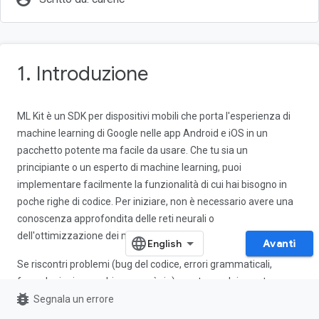
1. Introduzione
ML Kit è un SDK per dispositivi mobili che porta l'esperienza di
machine learning di Google nelle app Android e iOS in un
pacchetto potente ma facile da usare. Che tu sia un
principiante o un esperto di machine learning, puoi
implementare facilmente la funzionalità di cui hai bisogno in
poche righe di codice. Per iniziare, non è necessario avere una
conoscenza approfondita delle reti neurali o
dell'ottimizzazione dei modelli.
Avanti
Se riscontri problemi (bug del codice, errori grammaticali,
formulazioni poco chiare e così via) mentre svolgi questo
bug_report
codelab, segnalali tramite il link
Segnala un errore
nell'angolo
Segnala un errore
in basso a sinistra del codelab.