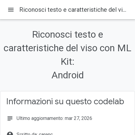
menu
Riconosci testo e caratteristiche del viso con ML Kit: Android
Su questa pagina
Come funziona?
Riconosci testo e
Che cosa creerai
caratteristiche del viso con ML
Cosa imparerai a fare
Che cosa ti serve
Kit:
Scarica il codice
Android
Informazioni su questo codelab
subject
Ultimo aggiornamento: mar 27, 2026
account_circle
Scritto da: carenc