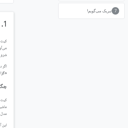
تبریک می‌گویم!
1. مقدمه
می‌آو
شروع 
اگر د
«گزا
چگو
کیت ML با گرد هم آوردن فناوری‌های یادگیری ماشین گوگل، م
مدل‌های سفارشی Lite
این آ