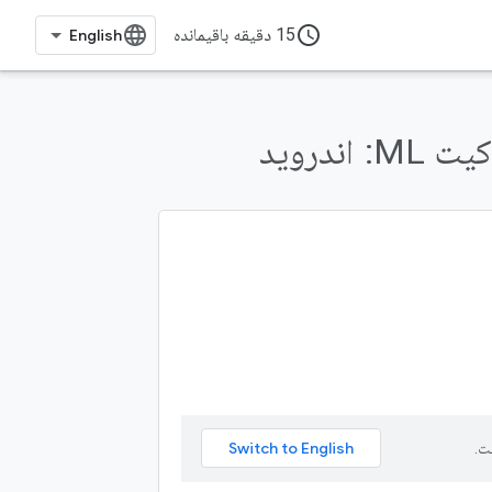
access_time
15 دقیقه باقیمانده
 ML:
اندروید
ت.