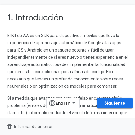
1. Introducción
El Kit de AA es un SDK para dispositivos móviles que lleva la
experiencia de aprendizaje automático de Google a las apps
para iOS y Android en un paquete potente y fácil de usar.
Independientemente de si eres nuevo o tienes experiencia en el
aprendizaje automático, puedes implementar la funcionalidad
que necesites con solo unas pocas líneas de código. No es
necesario que tengas un profundo conocimiento sobre redes
neuronales o en optimización de modelos para comenzar.
Si a medida que avanzas con este codelab encuentras algún
Siguiente
problema (errores de código, errores gramaticales, texto poco
claro, etc.), infórmalo mediante el vínculo
Informa un error
que
se encuentra en la esquina inferior izquierda del codelab.
bug_report
Informar de un error
¿Cómo funciona?