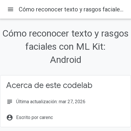
menu
Cómo reconocer texto y rasgos faciales con ML Kit: Android
En esta página
1. Introducción
Cómo reconocer texto y rasgos
¿Cómo funciona?
Qué compilarás
faciales con ML Kit:
Qué aprenderás
Android
Requisitos
Acerca de este codelab
subject
Última actualización: mar 27, 2026
account_circle
Escrito por carenc