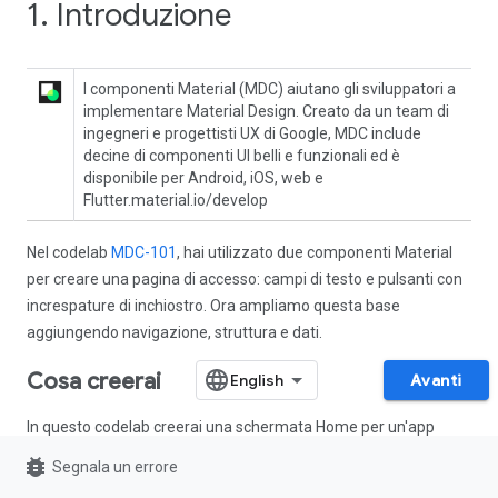
1. Introduzione
I componenti Material (MDC) aiutano gli sviluppatori a
implementare Material Design. Creato da un team di
ingegneri e progettisti UX di Google, MDC include
decine di componenti UI belli e funzionali ed è
disponibile per Android, iOS, web e
Flutter.material.io/develop
Nel codelab
MDC-101
, hai utilizzato due componenti Material
per creare una pagina di accesso: campi di testo e pulsanti con
increspature di inchiostro. Ora ampliamo questa base
aggiungendo navigazione, struttura e dati.
Cosa creerai
Avanti
In questo codelab creerai una schermata Home per un'app
chiamata
Shrine
, un'app di e-commerce che vende
bug_report
Segnala un errore
abbigliamento e prodotti per la casa. Contiene: