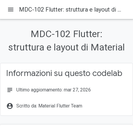
menu
MDC-102 Flutter: struttura e layout di Material
Su questa pagina
Cosa creerai
MDC-102 Flutter:
Componenti e sottosistemi Material Flutter in questo codelab
struttura e layout di Material
Hai seguito il corso MDC-101?
Partire da zero?
… oppure clonalo da GitHub
Informazioni su questo codelab
subject
Ultimo aggiornamento: mar 27, 2026
account_circle
Scritto da: Material Flutter Team