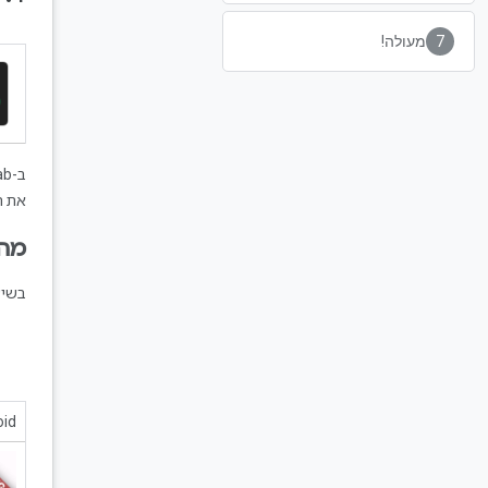
מעולה!
ב-Codelab‏
את ה
מה 
בשיע
oid