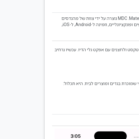
רכיבי Material ‏ (MDC) עוזרים למפתחים להטמיע את Material Design. ‫MDC נוצרה על ידי צוות של מהנדסים
ומעצבי UX ב-Google. היא כוללת עשרות רכיבי ממשק משתמש יפים ופונקציונליים, וזמינה ל-Android, ל-iOS,
יצור דף כניסה: שדות טקסט ולחצנים עם אפקט גלי הדיו. עכשיו נרחיב
שמוכרת בגדים ומוצרים לבית. היא תכלול: