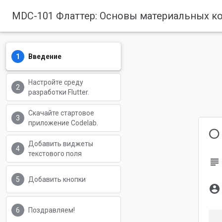
MDC-101 Флаттер: Основы материальных к
Введение
Настройте среду
разработки Flutter.
Скачайте стартовое
приложение Codelab.
О
Добавить виджеты
текстового поля
subject
Добавить кнопки
account_circle
Поздравляем!