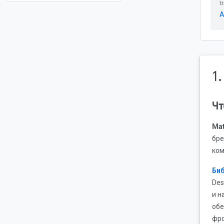
A
1
Чт
Mat
бре
ком
Биб
Des
и н
обе
фро