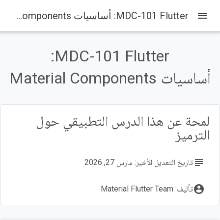
menu
‫MDC-101 Flutter: أساسيات Material Components
‫MDC-101 Flutter:
على هذه الصفحة
1. مقدمة
أساسيات Material Components
ما هو التصميم المتعدد الأبعاد وما هي مكتبة Material Flutter؟
ما ستنشئه
مكوّنات Material Flutter والأنظمة الفرعية في هذا الدرس التطبيقي حول الترميز
لمحة عن هذا الدرس التطبيقي حول
2. إعداد بيئة تطوير Flutter
الترميز
subject
تاريخ التعديل الأخير: مارس 27, 2026
account_circle
تأليف: Material Flutter Team