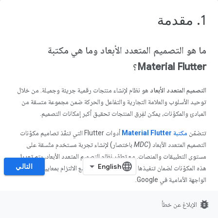
1. مقدمة
ما هو التصميم المتعدد الأبعاد وما هي مكتبة
Material Flutter؟
‫التصميم المتعدد الأبعاد
هو نظام لإنشاء منتجات رقمية جريئة وجميلة. من خلال
توحيد الأسلوب والعلامة التجارية والتفاعل والحركة ضمن مجموعة متسقة من
المبادئ والمكوّنات، يمكن لفِرق المنتجات تحقيق أكبر إمكانات التصميم.
تتضمّن
مكتبة Material Flutter
أدوات Flutter التي تنفّذ تصاميم مكوّنات
التصميم المتعدد الأبعاد (
MDC
باختصار) لإنشاء تجربة مستخدم متّسقة على
مستوى التطبيقات والمنصات. مع تطوّر نظام التصميم المتعدد الأبعاد، يتم تعديل
التالي
هذه المكوّنات لضمان تنفيذها بشكلٍ متّسق ودقيق، مع الالتزام بمعايير تطوير
الواجهة الأمامية في Google.
في هذا الدرس التطبيقي حول الترميز، ستنشئ صفحة تسجيل دخول باستخدام
bug_report
الإبلاغ عن خطأ
العديد من مكوّنات Material Flutter.