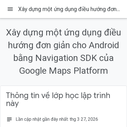
menu
Xây dựng một ứng dụng điều hướng đơn giản cho Android bằng Navigation SDK của Google Maps Platform
Xây dựng một ứng dụng điều
Trên trang này
hướng đơn giản cho Android
1. Trước khi bắt đầu
Điều kiện tiên quyết
bằng Navigation SDK của
Kiến thức bạn sẽ học được
Bạn cần có
Google Maps Platform
2. Bắt đầu thiết lập
Thông tin về lớp học lập trình
này
subject
Lần cập nhật gần đây nhất: thg 3 27, 2026