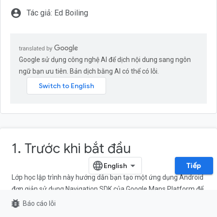
account_circle
Tác giả: Ed Boiling
Google sử dụng công nghệ AI để dịch nội dung sang ngôn
ngữ bạn ưu tiên. Bản dịch bằng AI có thể có lỗi.
1. Trước khi bắt đầu
Tiếp
Lớp học lập trình này hướng dẫn bạn tạo một ứng dụng Android
đơn giản sử dụng Navigation SDK của Google Maps Platform để
điều hướng đến một đích đến được định cấu hình sẵn.
bug_report
Báo cáo lỗi