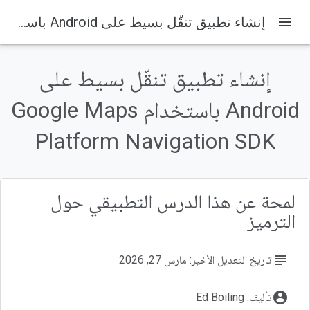
menu
إنشاء تطبيق تنقّل بسيط على Android باستخدام Google Maps Platform Navigation SDK
على هذه الصفحة
المتطلبات الأساسية
إنشاء تطبيق تنقّل بسيط على
ما ستتعلمه
المتطلبات
Android باستخدام Google Maps
اختَر مشروع على السحابة الإلكترونية في وحدة التحكّم.
Platform Navigation SDK
تفعيل حزمة تطوير البرامج (SDK) للتنقّل في مشروعك
لمحة عن هذا الدرس التطبيقي حول
الترميز
subject
تاريخ التعديل الأخير: مارس 27, 2026
account_circle
تأليف: Ed Boiling