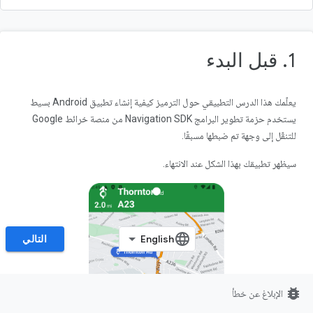
1. قبل البدء
يعلّمك هذا الدرس التطبيقي حول الترميز كيفية إنشاء تطبيق Android بسيط
يستخدم حزمة تطوير البرامج Navigation SDK من منصة خرائط Google
للتنقّل إلى وجهة تم ضبطها مسبقًا.
سيظهر تطبيقك بهذا الشكل عند الانتهاء.
التالي
bug_report
الإبلاغ عن خطأ