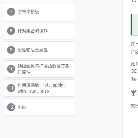
字符串模板
针对集合的操作
在本
属性和后备属性
合
此 
顶级函数与扩展函数及其各
ID
自属性
陷
作用域函数：let、apply、
with、run、also
学
您将
小结