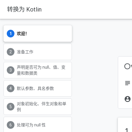
转换为 Kotlin
欢迎！
准备工作
Ov
声明是否可为 null、值、变
量和数据类
subject
默认参数、具名参数
account_circle
对象初始化、伴生对象和单
例
处理可为 null 性
1