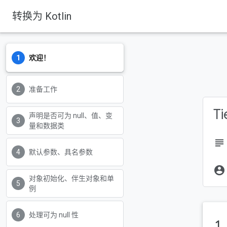
转换为 Kotlin
欢迎！
准备工作
Ti
声明是否可为 null、值、变
量和数据类
subject
默认参数、具名参数
account_circle
对象初始化、伴生对象和单
例
处理可为 null 性
1