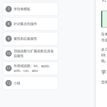
字符串模板
针对集合的操作
在本
属性和后备属性
合
此 
顶级函数与扩展函数及其各
ID
自属性
陷
作用域函数：let、apply、
with、run、also
学
您将
小结