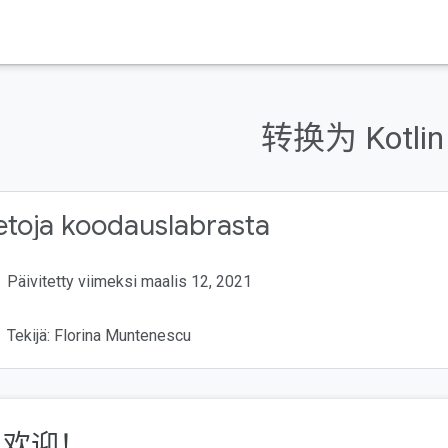
转换为 Kotlin
etoja koodauslabrasta
Päivitetty viimeksi maalis 12, 2021
Tekijä: Florina Muntenescu
. 欢迎！