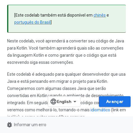
[Este codelab também está disponível em
chinês
e
português do Brasil
]
Neste codelab, você aprenderá a converter seu código de Java
para Kotlin. Você também aprenderá quais são as convenções
da linguagem Kotlin e como garantir que o código que está
escrevendo siga essas convenções.
Este codelab é adequado para qualquer desenvolvedor que usa
Java e está pensando em migrar o projeto para Kotlin.
Começaremos com algumas classes Java que serão
convertidas em Kotlin usando o ambiente de desenvolvimento
Avançar
integrado. Em seguida, analisaremos o código convertido e
veremos como melhorá-lo, tornando-o mais
idiomático
(link em
inglês), e como evitar armadilhas comuns.
bug_report
Informar um erro
O que você aprenderá