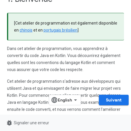
[Cet atelier de programmation est également disponible
en
chinois
et en
portugais brésilien
]
Dans cet atelier de programmation, vous apprendrez à
convertir du code Java en Kotlin. Vous découvrirez également
quelles sont les conventions du langage Kotlin et comment
vous assurer que votre code les respecte.
Cet atelier de programmation s'adresse aux développeurs qui
utilisent Java et qui envisagent de faire migrer leur projet vers
Kotlin. Pour commencer, vous allez convertir quelques classes
Suivant
Java en langage Kotlin à l'aide de l'IDE. Nous examinerons
ensuite le code converti, et nous verrons comment l'améliorer
en le rendant plus
idiomatique
et en évitant les pièges les plus
bug_report
Signaler une erreur
courants.