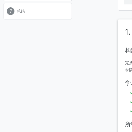
总结
1
构
完成
令
学
所