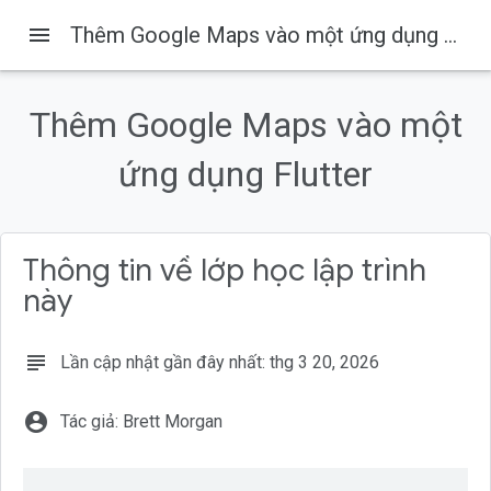
menu
Thêm Google Maps vào một ứng dụng Flutter
Thêm Google Maps vào một
Trên trang này
Sản phẩm bạn sẽ tạo ra
ứng dụng Flutter
Flutter là gì?
Kiến thức bạn sẽ học được
Làm quen với Flutter
Thông tin về lớp học lập trình
Thêm trình bổ trợ Google Maps Flutter làm phần phụ thuộc
này
subject
Lần cập nhật gần đây nhất: thg 3 20, 2026
account_circle
Tác giả: Brett Morgan