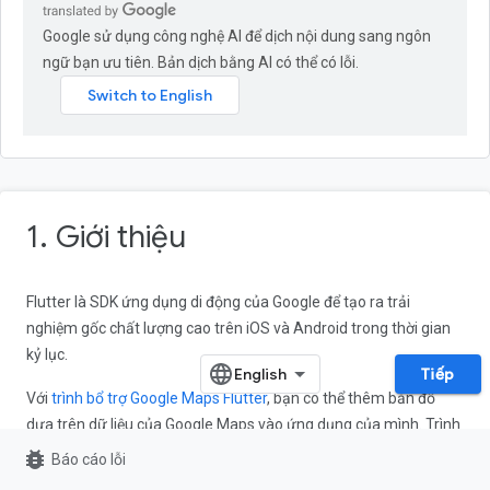
Google sử dụng công nghệ AI để dịch nội dung sang ngôn
ngữ bạn ưu tiên. Bản dịch bằng AI có thể có lỗi.
1. Giới thiệu
Flutter là SDK ứng dụng di động của Google để tạo ra trải
nghiệm gốc chất lượng cao trên iOS và Android trong thời gian
kỷ lục.
Tiếp
Với
trình bổ trợ Google Maps Flutter
, bạn có thể thêm bản đồ
dựa trên dữ liệu của Google Maps vào ứng dụng của mình. Trình
bổ trợ này tự động xử lý quyền truy cập vào các máy chủ Google
bug_report
Báo cáo lỗi
Maps, màn hình bản đồ và phản hồi các cử chỉ của người dùng,