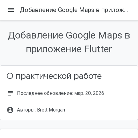
menu
Добавление Google Maps в приложение Flutter
Добавление Google Maps в
Содержание
1. Введение
приложение Flutter
Что вы построите
Что такое Flutter?
Что вы узнаете
О практической работе
2. Настройте среду Flutter.
subject
Последнее обновление: мар. 20, 2026
account_circle
Авторы: Brett Morgan