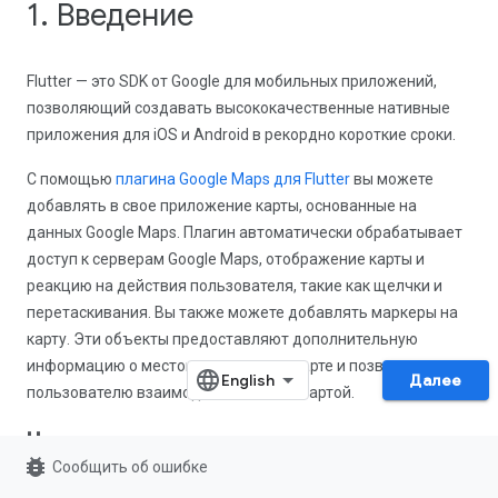
1. Введение
Flutter — это SDK от Google для мобильных приложений,
позволяющий создавать высококачественные нативные
приложения для iOS и Android в рекордно короткие сроки.
С помощью
плагина Google Maps для Flutter
вы можете
добавлять в свое приложение карты, основанные на
данных Google Maps. Плагин автоматически обрабатывает
доступ к серверам Google Maps, отображение карты и
реакцию на действия пользователя, такие как щелчки и
перетаскивания. Вы также можете добавлять маркеры на
карту. Эти объекты предоставляют дополнительную
информацию о местоположении на карте и позволяют
Далее
пользователю взаимодействовать с картой.
Что вы построите
bug_report
Сообщить об ошибке
В этом практическом занятии вы