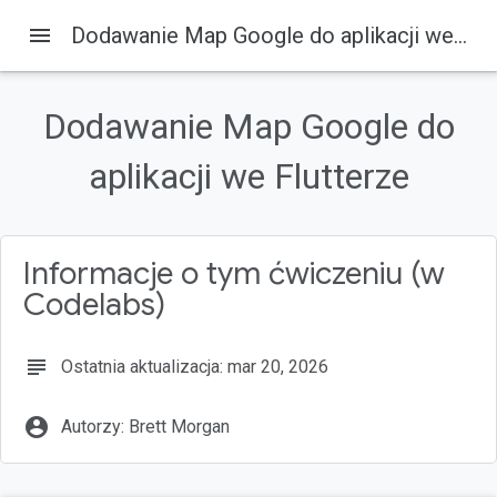
menu
Dodawanie Map Google do aplikacji we Flutterze
Dodawanie Map Google do
Na tej stronie
Co utworzysz
aplikacji we Flutterze
Co to jest Flutter?
Czego się nauczysz
Pierwsze kroki z Flutterem
Informacje o tym ćwiczeniu (w
Dodawanie wtyczki Map Google dla Flutter jako zależności
Codelabs)
subject
Ostatnia aktualizacja: mar 20, 2026
account_circle
Autorzy: Brett Morgan