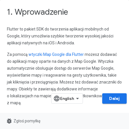
1. Wprowadzenie
Flutter to pakiet SDK do tworzenia aplikacji mobilnych od
Google, który umożliwia szybkie tworzenie wysokiej jakości
aplikacji natywnych na iOS i Androida.
Za pomocą
wtyczki Map Google dla Flutter
możesz dodawać
do aplikacji mapy oparte na danych z Map Google. Wtyczka
automatycznie obsługuje dostęp do serwerów Map Google,
wyświetlanie mapy i reagowanie na gesty użytkownika, takie
jak kliknięcia i przeciągnięcia. Możesz też dodawać znaczniki do
mapy. Obiekty te zawierają dodatkowe informacje
o lokalizacjach na mapie i umożliwiają użytkownikowi interakcję
Dalej
z mapą.
Co utworzysz
bug_report
Zgłoś pomyłkę