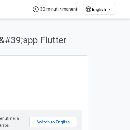
access_time
30 minuti rimanenti
&#39;app Flutter
enuti nella
rrori.