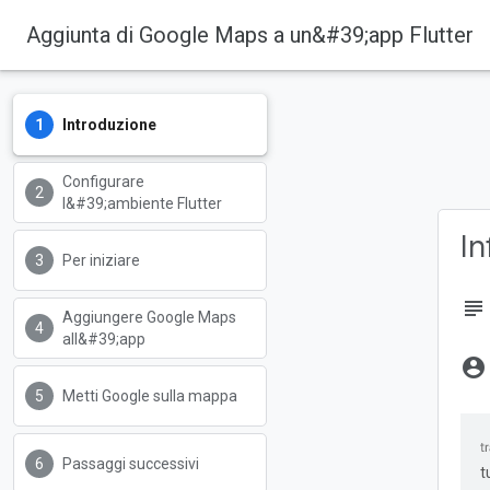
Aggiunta di Google Maps a un&#39;app Flutter
Introduzione
Configurare
l&#39;ambiente Flutter
In
Per iniziare
subject
Aggiungere Google Maps
all&#39;app
account_circle
Metti Google sulla mappa
Passaggi successivi
t