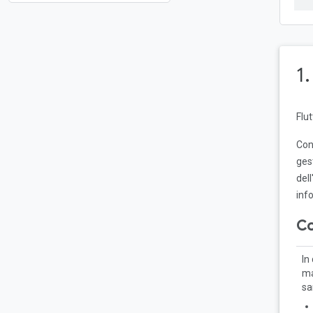
1
Flu
Con
ges
del
inf
Co
In
ma
sa